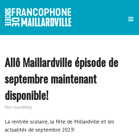
Skip
to
content
Allô Maillardville épisode de
septembre maintenant
disponible!
Non classifié(e)
La rentrée scolaire, la fête de Millardville et les
actualités de septembre 2023!