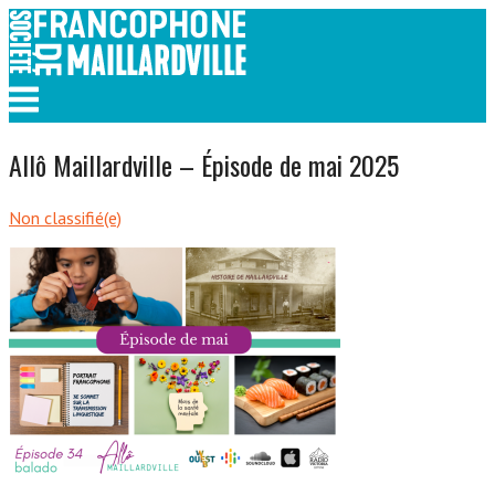
Skip
to
content
Menu
Allô Maillardville – Épisode de mai 2025
Non classifié(e)