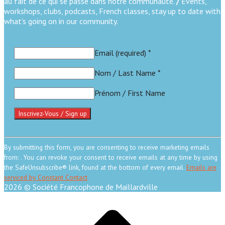
au fait de ce qui se passe dans notre communauté.
/
Events,
workshops, clubs, podcasts, French classes, stay up to date with
what's going on in our community.
Email (required)
*
Nom / Last Name
*
Prénom / First Name
Constant
Contact
By submitting this form, you are consenting to receive marketing emails
Use.
from: . You can revoke your consent to receive emails at any time by using
Please
the SafeUnsubscribe® link, found at the bottom of every email.
Emails are
leave
serviced by Constant Contact
this
2026 © Société Francophone de Maillardville
field
Scroll
blank.
to
top