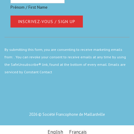
Prénom / First Name
Constant
Contact
By submitting this form, you are consenting to receive marketing emails
Use.
from: . You can revoke your consent to receive emails at any time by using
Please
the SafeUnsubscribe® link, found at the bottom of every email.
Emails are
leave
serviced by Constant Contact
this
field
blank.
2026 © Société Francophone de Maillardville
English
Français